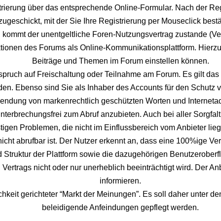
strierung über das entsprechende Online-Formular. Nach der R
zugeschickt, mit der Sie Ihre Registrierung per Mouseclick best
, kommt der unentgeltliche Foren-Nutzungsvertrag zustande (Ve
ionen des Forums als Online-Kommunikationsplattform. Hierzu wi
Beiträge und Themen im Forum einstellen können.
spruch auf Freischaltung oder Teilnahme am Forum. Es gilt das
rden. Ebenso sind Sie als Inhaber des Accounts für den Schutz 
rwendung von markenrechtlich geschützten Worten und Interneta
nterbrechungsfrei zum Abruf anzubieten. Auch bei aller Sorgfal
gen Problemen, die nicht im Einflussbereich vom Anbieter liege
 nicht abrufbar ist. Der Nutzer erkennt an, dass eine 100%ige Ver
nd Struktur der Plattform sowie die dazugehörigen Benutzerober
ertrags nicht oder nur unerheblich beeinträchtigt wird. Der A
informieren.
chkeit gerichteter “Markt der Meinungen”. Es soll daher unter d
beleidigende Anfeindungen gepflegt werden.