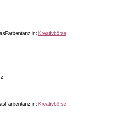
iasFarbentanz
in:
Kreativbörse
nz
iasFarbentanz
in:
Kreativbörse